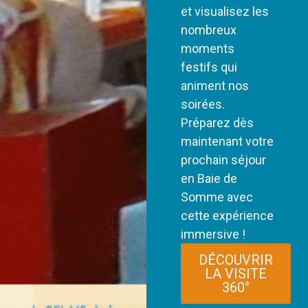
et visualisez les
nombreux
moments
festifs qui
animent nos
soirées.
Préparez dès
maintenant votre
prochain séjour
en Baie de
Somme avec
cette expérience
immersive !
DÉCOUVRIR
LA VISITE
360°