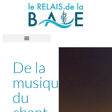
De la
musique,
du