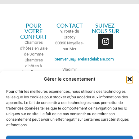
POUR
CONTACT
SUIVEZ-
VOTRE
NOUS SUR
9, route du
CONFORT
Crotoy
Chambres
80860 Noyelles-
d’hôtes en Baie
sur-Mer
de Somme
bienvenue@lerelaisdelabaie.com
Chambres
d’hôtes à
Vladimir
Noyelles-sur-
06 29 04 22 63
mer
Gérer le consentement
Chambres
d’hôtes dans la
Pour offrir les meilleures expériences, nous utilisons des technologies
Réserve
telles que les cookies pour stocker et/ou accéder aux informations des
Naturelle
appareils. Le fait de consentir à ces technologies nous permettra de
Nationale de la
traiter des données telles que le comportement de navigation ou les ID
Baie de Somme
uniques sur ce site. Le fait de ne pas consentir ou de retirer son
Chambre
consentement peut avoir un effet négatif sur certaines caractéristiques
d’hôtes
et fonctions.
chambres
d’hôtes de