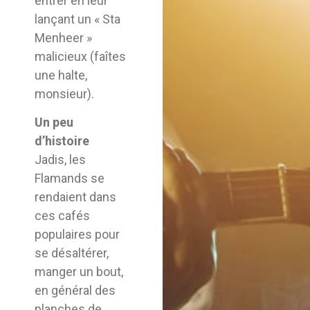
entrer en leur
lançant un « Sta
Menheer »
malicieux (faîtes
une halte,
monsieur).
Un peu
d’histoire
Jadis, les
Flamands se
rendaient dans
ces cafés
populaires pour
se désaltérer,
manger un bout,
en général des
planches de