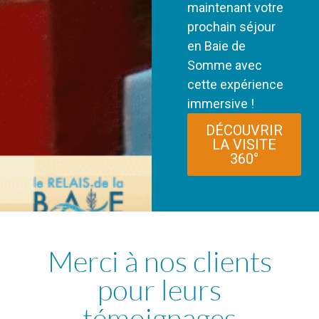
maintenant votre
prochain séjour
en Baie de
Somme avec
cette expérience
immersive !
DÉCOUVRIR
LA VISITE
360°
Merci à nos clients
pour leurs
témoignages