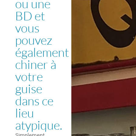
ou une
BD et
vous
pouvez
également
chiner à
votre
guise
dans ce
lieu
atypique.
Simplement