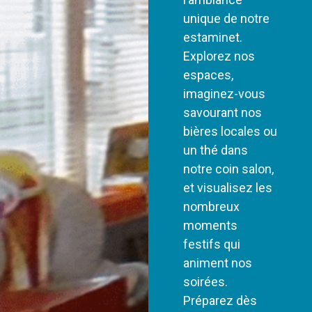
unique de notre
estaminet.
Explorez nos
espaces,
imaginez-vous
savourant nos
bières locales ou
un thé dans
notre coin salon,
et visualisez les
nombreux
moments
festifs qui
animent nos
soirées.
Préparez dès