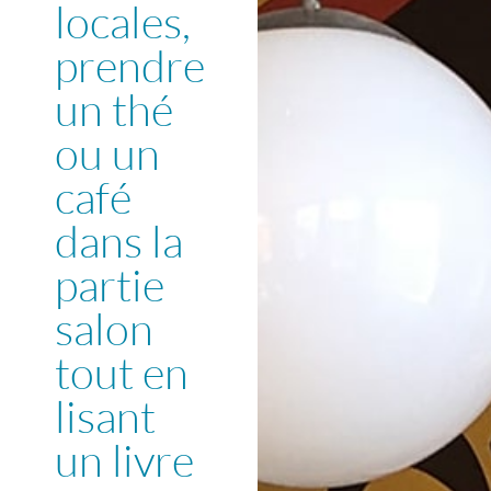
locales,
prendre
un thé
ou un
café
dans la
partie
salon
tout en
lisant
un livre