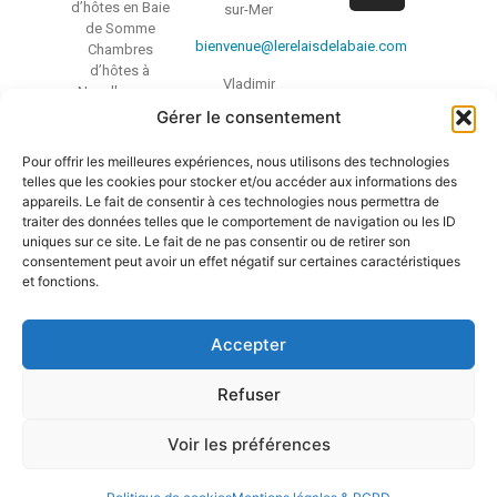
d’hôtes en Baie
sur-Mer
de Somme
bienvenue@lerelaisdelabaie.com
Chambres
d’hôtes à
Vladimir
Noyelles-sur-
06 29 04 22 63
mer
Gérer le consentement
Chambres
d’hôtes dans la
Pour offrir les meilleures expériences, nous utilisons des technologies
Réserve
telles que les cookies pour stocker et/ou accéder aux informations des
Naturelle
appareils. Le fait de consentir à ces technologies nous permettra de
Nationale de la
traiter des données telles que le comportement de navigation ou les ID
Baie de Somme
uniques sur ce site. Le fait de ne pas consentir ou de retirer son
Chambre
consentement peut avoir un effet négatif sur certaines caractéristiques
et fonctions.
d’hôtes
chambres
d’hôtes de
Accepter
charme en Baie
de Somme
Refuser
Voir les préférences
Copyright 2024
Mentions Légales et Politique de confidentialité