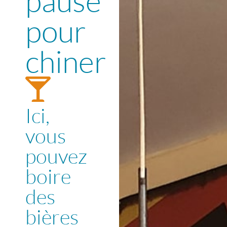
pause
pour
chiner
Ici,
vous
pouvez
boire
des
bières