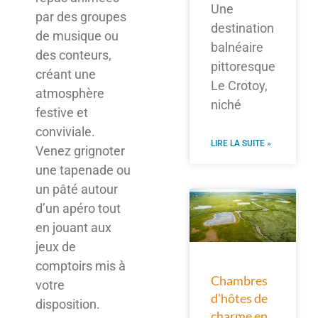
Une
par des groupes
destination
de musique ou
balnéaire
des conteurs,
pittoresque
créant une
Le Crotoy,
atmosphère
niché
festive et
conviviale.
LIRE LA SUITE »
Venez grignoter
une tapenade ou
un pâté autour
d’un apéro tout
en jouant aux
jeux de
comptoirs mis à
Chambres
votre
d’hôtes de
disposition.
charme en