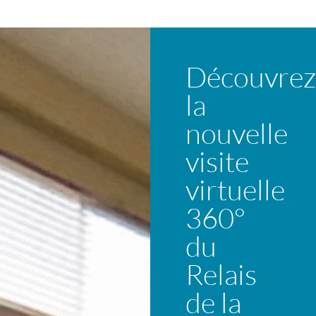
Découvrez
la
nouvelle
visite
virtuelle
360°
du
Relais
de la