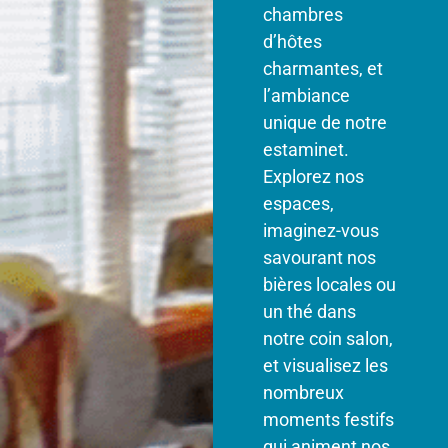
chambres
d’hôtes
charmantes, et
l’ambiance
unique de notre
estaminet.
Explorez nos
espaces,
imaginez-vous
savourant nos
bières locales ou
un thé dans
notre coin salon,
et visualisez les
nombreux
moments festifs
qui animent nos