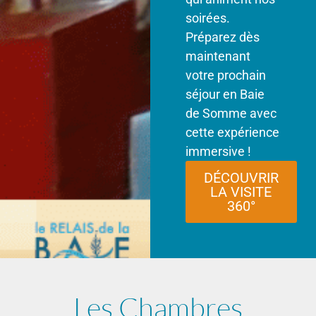
soirées.
Préparez dès
maintenant
votre prochain
séjour en Baie
de Somme avec
cette expérience
immersive !
DÉCOUVRIR
LA VISITE
360°
Les Chambres